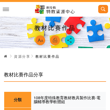
跳
到
主
要
內
容
教材比賽作品
略過字型切換，
首頁
資源分享
教材比賽作品
教材比賽作品分享
108年度特殊教育教材教具製作比賽
-
電
分類
腦輔導教學軟體組