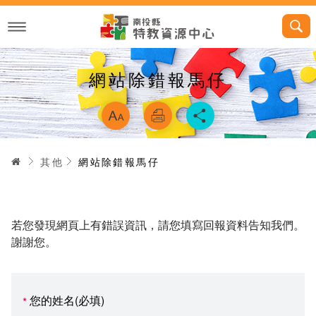
跳
到
主
要
內
容
網站除錯報馬仔
略過字型切換，
首頁
其他
網站除錯報馬仔
若您發現網頁上有錯誤資訊，請您填寫回報資料告知我們。
謝謝您。
您的姓名(必填)
*