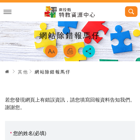
跳
到
主
要
內
容
網站除錯報馬仔
略過字型切換，
首頁
其他
網站除錯報馬仔
若您發現網頁上有錯誤資訊，請您填寫回報資料告知我們。
謝謝您。
您的姓名(必填)
*