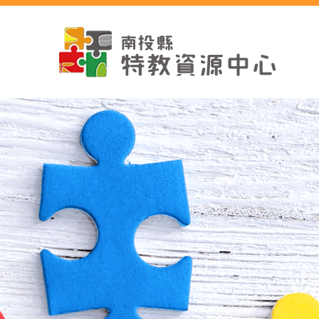
跳
到
主
要
內
容