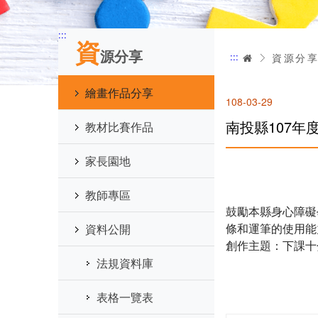
:::
資
源分享
:::
首頁
資源分
繪畫作品分享
108-03-29
南投縣107
教材比賽作品
家長園地
教師專區
鼓勵本縣身心障礙
條和運筆的使用能
資料公開
創作主題：下課十
法規資料庫
表格一覽表