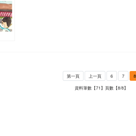
第一頁
上一頁
6
7
8
資料筆數【71】頁數【8/8】