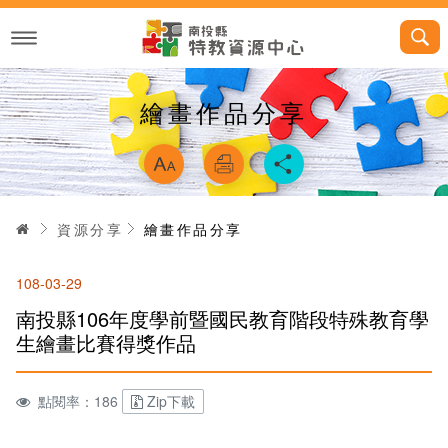
跳
到
主
要
內
容
繪畫作品分享
略過字型切換，
首頁
資源分享
繪畫作品分享
108-03-29
南投縣106年度學前暨國民教育階段特殊教育學
生繪畫比賽得獎作品
點閱率：186
Zip下載