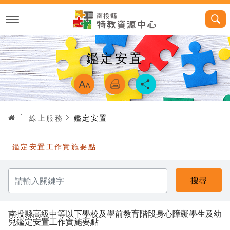
跳
到
主
要
內
容
鑑定安置
略過字型切換，
首頁
線上服務
鑑定安置
鑑定安置工作實施要點
請
輸
入
關
鍵
字
南投縣高級中等以下學校及學前教育階段身心障礙學生及幼
兒鑑定安置工作實施要點