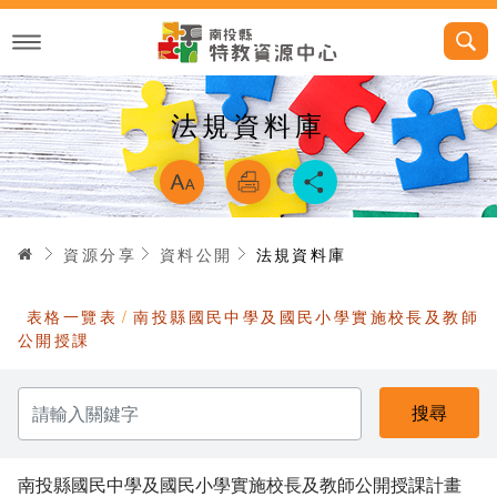
跳
到
主
要
內
容
法規資料庫
略過字型切換，
首頁
資源分享
資料公開
法規資料庫
表格一覽表
南投縣國民中學及國民小學實施校長及教師
公開授課
請
輸
入
關
鍵
字
南投縣國民中學及國民小學實施校長及教師公開授課計畫