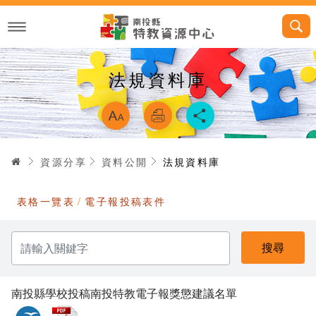
跳
到
主
要
內
容
法規資料庫
略過字型切換，
首頁
資源分享
資料公開
法規資料庫
表格一覽表
電子報投稿表件
請
輸
入
關
鍵
字
南投縣學校投稿南投特教電子報獎懲建議名單
odt
pdf