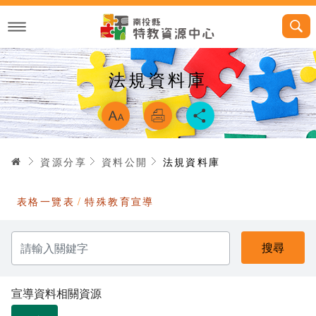
跳
到
主
要
內
容
法規資料庫
略過字型切換，
首頁
資源分享
資料公開
法規資料庫
表格一覽表
特殊教育宣導
請
輸
入
關
鍵
字
宣導資料相關資源