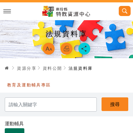
跳
到
主
要
內
容
法規資料庫
略過字型切換，
首頁
資源分享
資料公開
法規資料庫
教育及運動輔具專區
請
輸
入
關
鍵
字
運動輔具