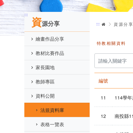
:::
資
源分享
:::
首頁
資源分
繪畫作品分享
特教相關資料
教材比賽作品
請
輸
入
家長園地
關
鍵
字
編號
教師專區
資料公開
11
114學
法規資料庫
12
南投縣1
表格一覽表