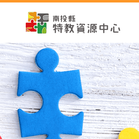
跳
到
主
要
內
容