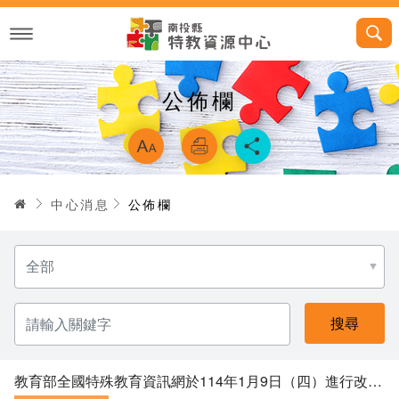
跳
到
主
要
內
容
公佈欄
略過字型切換，
首頁
中心消息
公佈欄
分
類
名
稱
請
輸
入
關
鍵
字
教育部全國特殊教育資訊網於114年1月9日（四）進行改版更新及資料庫移轉作業，當日停機。