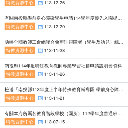
特教資源中心
113-12-26
有關南投縣學前身心障礙學生申請114學年度優先入園提報鑑定案，詳如說明，請查照。
特教資源中心
113-12-20
函轉全國教師工會總聯合會辦理視障者（學生及幼兒）綜合服務計畫及申請表各1份，請貴校（園）轉知相關訊息給有需求之學生，請查照。
特教資源中心
113-11-28
南投縣114年度特殊教育教師專業學習社群申請說明會資料
特教資源中心
113-11-26
檢送「南投縣113年度上半年特殊教育輔導團-學前身心障礙分團-南投縣早期療育中心組織及運作介紹」增能研習實施計畫1份，請貴校（園）相關教師踴躍報名參加，並惠允公（差）假登記，請查照。
特教資源中心
113-11-21
有關本府所屬各教育階段學校（園所）112學年度普通班教師參與特教研習時數調查
特教資源中心
113-07-15