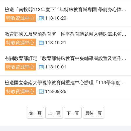
檢送「南投縣113年度下半年特殊教育輔導團-學前身心障礙分團-你也不想被告嗎？談學前特教不當對待管教界線增能研習」實施計畫1份，請貴校（園）相關教師踴躍報名參加，並惠允公（差）假登記，請查照。
特教資源中心
113-10-29
教育部國民及學前教育署「性平教育議題融入特殊需求領域社會技巧」及「性平教育議題融入特殊需求領域生活管理」課程手冊
特教資源中心
113-10-21
有關教育部訂定「教育部特殊教育中央輔導團設置及運作要點」，業經中華民國113年9月24日以臺教授國部字第1135702641A號令訂定發布，茲檢送發布令影本（含法規條文）1份，請查照。
特教資源中心
113-10-01
檢送國立臺南大學視障教育與重建中心辦理「113學年度聽障專業10學分班」簡章及報名表1份，請查照。
特教資源中心
113-09-25
第一頁
上一頁
下一頁
最後一頁