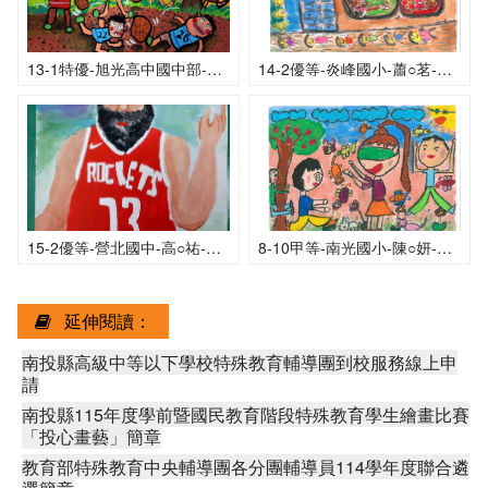
13-1特優-旭光高中國中部-簡○傑-如果我也能打籃球
14-2優等-炎峰國小-蕭○茗-碰碰車
15-2優等-營北國中-高○祐-詹姆士・哈登
8-10甲等-南光國小-陳○妍-玩捉迷藏真有趣
延伸閱讀：
南投縣高級中等以下學校特殊教育輔導團到校服務線上申
請
南投縣115年度學前暨國民教育階段特殊教育學生繪畫比賽
「投心畫藝」簡章
教育部特殊教育中央輔導團各分團輔導員114學年度聯合遴