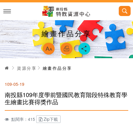
跳
到
主
要
內
容
繪畫作品分享
略過字型切換，
首頁
資源分享
繪畫作品分享
109-05-19
南投縣109年度學前暨國民教育階段特殊教育學
生繪畫比賽得獎作品
點閱率：415
Zip下載