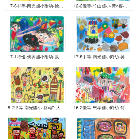
17-6甲等-南光國小附幼-徐○瑋-觀光夜市撈魚趣
12-2優等-竹山國小-黃○容-我的鳥兒的音樂會
17-1特優-僑興國小附幼-張○森-我最喜還玩學校的汽車傘遊戲
17-5甲等-南光國小附幼-吳○東-工程車，出動！
8-7甲等-南光國小-蔡○諦-大家一起來玩射箭，看誰射得準
16-2優等-忠孝國小附幼-何○毅-我最喜歡玩的遊戲