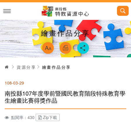
跳
到
主
要
內
容
繪畫作品分享
略過字型切換，
首頁
資源分享
繪畫作品分享
108-03-29
南投縣107年度學前暨國民教育階段特殊教育學
生繪畫比賽得獎作品
點閱率：430
Zip下載