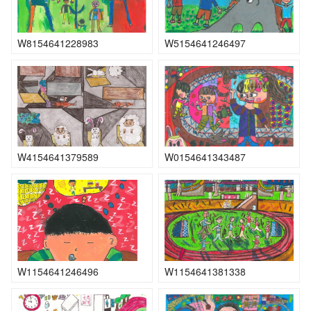
W8154641228983
W5154641246497
W4154641379589
W0154641343487
W1154641246496
W1154641381338