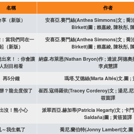
名稱
作者
分享（新版）
安喜亞.賽門絲(Anthea Simmons)文 ; 喬治
Birkett)圖 ; 賴嘉綾, 陳秋彤,
2：當我們同在一
安喜亞.賽門絲(Anthea Simmons)文 ; 喬治
起（新版）
Birkett)圖 ; 賴嘉綾, 陳秋彤,
說出來！：你會讓
納森.布萊恩(Nathan Bryon)作 ; 達波.阿德奧拉(
人刮目相看
李貞慧譯
再5分鐘
瑪塔.艾德絲(Marta Altés)文.圖 
辦？龍去度假了
崔西.寇得羅依(Tracey Corderoy)文 ; 湯尼.尼爾
筱茵譯
出沒！熊小心
派翠西亞.赫加蒂(Patricia Hegarty)文 ; 
Saldaña)圖 ; 黃筱茵譯
吼～我生氣了
喬尼.蘭伯特(Jonny Lambert)文.