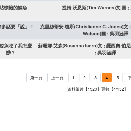
貼標籤的鱷魚
提姆.沃恩斯(Tim Warnes)文.圖 
好多話要「說」！
克里絲蒂安.瓊斯(Christianne C. Jones)文 
Watson)圖 ; 吳羽涵譯
鯨魚吃了我怎麼
蘇珊娜.艾森(Susanna Isern)文 ; 羅西奧.伯尼拉(
辦？
; 吳羽涵譯
第一頁
上一頁
1
2
3
4
5
資料筆數【1520】頁數【4/152】