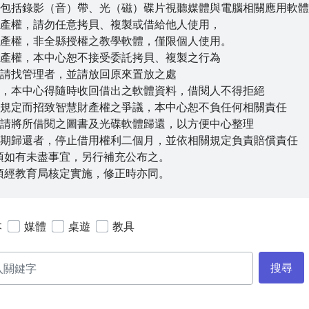
軟體包括錄影（音）帶、光（磁）碟片視聽媒體與電腦相關應用軟
慧財產權，請勿任意拷貝、複製或借給他人使用，
慧財產權，非全縣授權之教學軟體，僅限個人使用。
慧財產權，本中心恕不接受委託拷貝、複製之行為
，請找管理者，並請放回原來置放之處
需要，本中心得隨時收回借出之軟體資料，借閱人不得拒絕
上述規定而招致智慧財產權之爭議，本中心恕不負任何相關責任
前，請將所借閱之圖書及光碟軟體歸還，以方便中心整理
未如期歸還者，停止借用權利二個月，並依相關規定負責賠償責任
項如有未盡事宜，另行補充公布之。
項經教育局核定實施，修正時亦同。
本
媒體
桌遊
教具