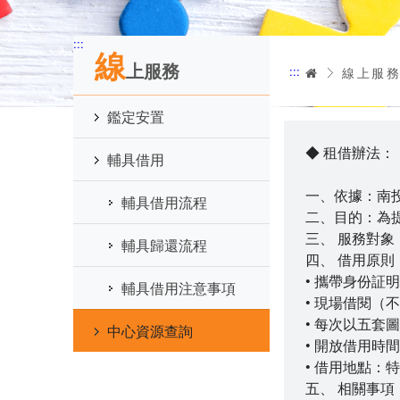
:::
線
上服務
:::
首頁
線上服
鑑定安置
◆ 租借辦法：
輔具借用
一、依據：南
輔具借用流程
二、目的：為
三、 服務對
輔具歸還流程
四、 借用原則
• 攜帶身份
輔具借用注意事項
• 現場借閱（
• 每次以五
中心資源查詢
• 開放借用時間
• 借用地點：
五、 相關事項