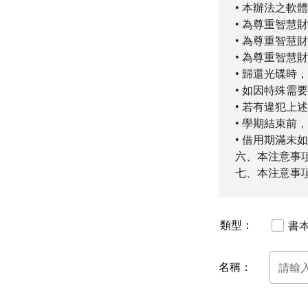
• 本辦法之
• 為尊重智
• 為尊重智
• 為尊重智
• 歸還光碟時
• 如因特殊
• 若有違犯
• 學期結束
• 借用期滿
六、本注意事
七、本注意事
類型：
書
名稱：