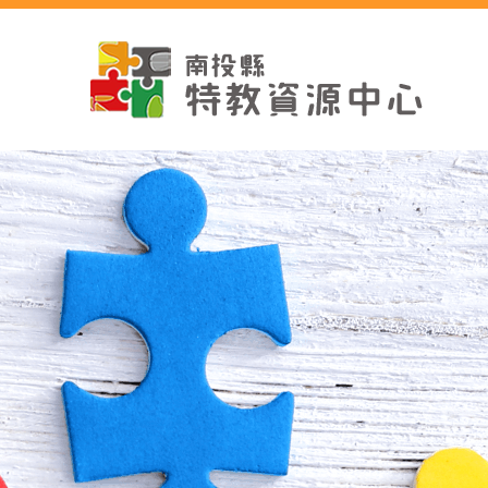
跳
到
主
要
內
容