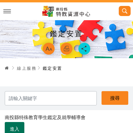
跳
到
主
要
內
容
鑑定安置
略過字型切換，
首頁
線上服務
鑑定安置
請
輸
入
關
鍵
字
南投縣特殊教育學生鑑定及就學輔導會
進入