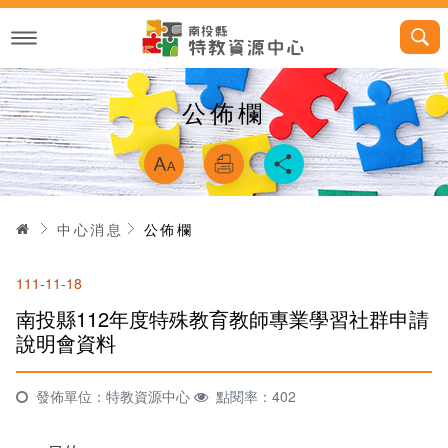
跳
到
主
要
內
容
公佈欄
略過字型切換，
首頁
中心消息
公佈欄
111-11-18
南投縣112年度特殊教育教師專業學習社群申請
說明會資料
發佈單位：特教資源中心
點閱率：402