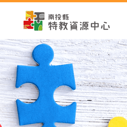
跳
到
主
要
內
容