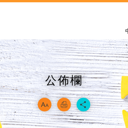
公佈欄
略過字型切換，