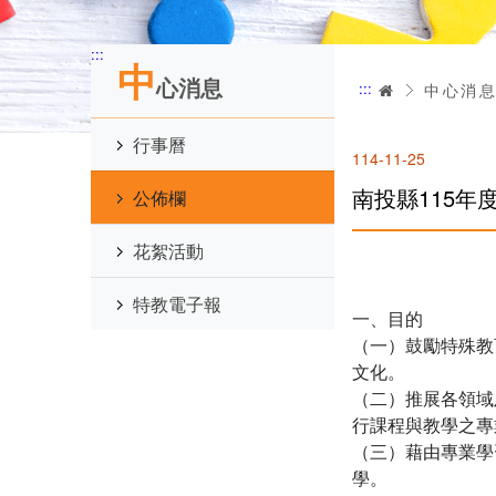
:::
中
心消息
:::
首頁
中心消
行事曆
114-11-25
南投縣115
公佈欄
花絮活動
特教電子報
一、目的
（一）鼓勵特殊教
文化。
（二）推展各領域
行課程與教學之專
（三）藉由專業學
學。