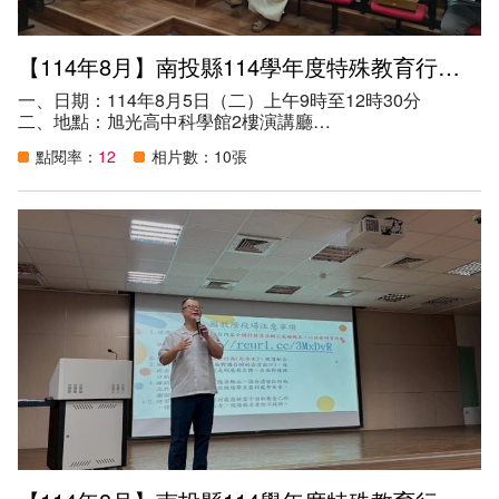
略、社會技巧、生活管理及職業教育，提供特殊教育教師課
程規劃與執行之參考依據。
（三）透過資深專業特殊教育教師課程設計與教學策略經驗
【114年8月】南投縣114學年度特殊教育行政業務說明會-學前階段場
分享，引導並傳承課堂實踐經驗，以達有效教學之成效。
（四）根據核心素養、學習內容、學習表現與學生差異性需
一、日期：114年8月5日（二）上午9時至12時30分
求，使用多元且適合的教學模式與策略，激發特殊教育與藝
二、地點：旭光高中科學館2樓演講廳
術才能班學生之學習動機與潛能，進而實踐「自發」、「互
三、講師：教育處學生輔導與特殊教育科各特教承辦人
動」、「共好」的理念。
點閱率：
12
相片數：10張
四、參加資格：本縣轄下各國小附設幼兒園、各鄉鎮市立幼
六、參與人數：28人。
兒園與各私立幼兒園，請指派特教業務承辦人1人出席（如
是新任特教業務承辦人請務必出席）。
五、目的：
（一）推展本縣各項特殊教育行政工作業務，促進本縣特殊
教育發展。
（二）協助各校辦理各項特殊教育業務行政工作，落實各項
特殊教育服務。
（三）保障特殊教育學生權益。
（四）整合特殊教育相關資源，提供各級學校相關行政支持
網絡。
六、參與人數：96人