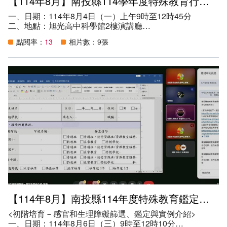
【114年8月】南投縣114學年度特殊教育行政業務說明會-國教階段場
一、日期：114年8月4日（一）上午9時至12時45分
二、地點：旭光高中科學館2樓演講廳
三、講師：教育處學生輔導與特殊教育科各特教承辦人
點閱率：
13
相片數：9張
四、參加資格：本縣轄下高級中等以下學校，請指派特教業
務承辦人1人出席（如是新任特教業務承辦人請務必出
席）。
五、目的：
（一）推展本縣各項特殊教育行政工作業務，促進本縣特殊
教育發展。
（二）協助各校辦理各項特殊教育業務行政工作，落實各項
特殊教育服務。
（三）保障特殊教育學生權益。
（四）整合特殊教育相關資源，提供各級學校相關行政支持
網絡。
六、參與人數：110人
【114年8月】南投縣114年度特殊教育鑑定評估人員系列研習
<初階培育－感官和生理障礙篩選、鑑定與實例介紹>
一、日期：114年8月6日（三）9時至12時10分