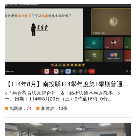
（一）本縣正式合格特教教師（任教特殊教育班型，尚未取
得鑑定評估資格或相關時數者，請務必參與）。
（二）本縣鑑定評估人員。
（三）各校特教業務承辦人或相關人員。
五、目的：
（一）提昇教師特教專業知能，增進鑑定評估人員教育診斷
之公信力。
（二）協助推動及落實特殊教育學生鑑定安置工作。
（三）儲訓本縣特殊教育學生鑑定及就學輔導會鑑定評估人
力資源。
六、參與人數：27人。
【114年8月】南投縣114學年度第1學期普通班教師融合教育研習
<「融合教育與系統合作」&「藝術與繪本融入教學」>
一、日期：114年8月20日（三）9時至16時10分
二、地點：以Google Meet線上會議方式辦理研習，連結如
點閱率：
74
相片數：10張
下：https://meet.google.com/jmk-gbgz-xwq
三、講師：臺北市楊元安老師（羊羊老師）
四、參加資格：
（一）本縣所轄高級中等以下學校之普通班教師。
（二）對本研習主題有興趣之教師。