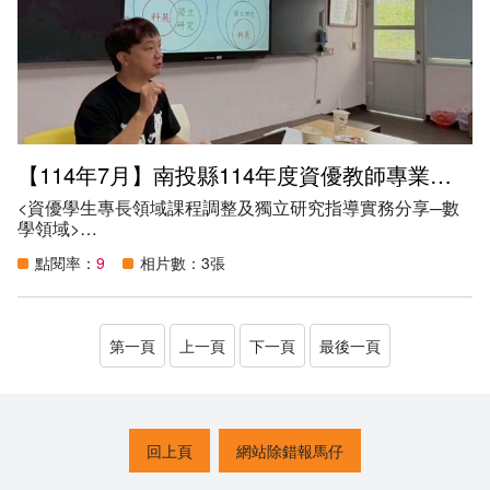
之公信力。
（二）協助推動及落實特殊教育學生鑑定安置工作。
（三）儲訓本縣特殊教育學生鑑定及就學輔導會鑑定評估人
力資源。
六、參與人數：27人。
【114年7月】南投縣114年度資優教師專業增能研習
<資優學生專長領域課程調整及獨立研究指導實務分享─數
學領域>
一、日期：114年7月23日（三）9時至16時
點閱率：
9
相片數：3張
二、地點：南投縣南投市光華國民小學社區多元學習中心
三、講師：新北市立文山國民中學蕭偉智主任
四、參加資格：
（一）本縣特殊教育輔導團及本府特殊教育相關行政人員。
第一頁
上一頁
下一頁
最後一頁
（二）本縣特教通報網有登錄資優生學校，每校至少指派1
名實際授課教師參與。
（三）對此主題有興趣之教師。
五、目的：
（一）藉由資優教師專業增能研習精進資優教師教學效能。
回上頁
網站除錯報馬仔
（二）落實十二年國教課綱相關配套措施規劃，協助資優教
師進行課程重整與教學創新，提供教師學科調整及特殊需求