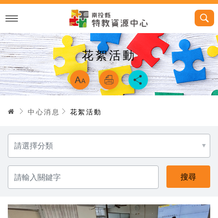
跳
到
主
要
內
容
花絮活動
略過字型切換，
首頁
中心消息
花絮活動
分
類
請
輸
入
關
鍵
字