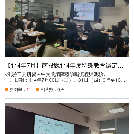
五、目的：
（一）提升本縣所屬高級中等以下學校教師及相關人員特殊
教育專業知能，促進特教專業發展，以提供特殊教育學生多
元服務。
（二）提升普通班教師及相關人員系統合作能力，給予特殊
需求學生更多的支持。
（三）透過藝術覺察情緒，更溫柔地面對學生。
（四）透過繪本的融入來提升語言、情緒與社交技巧能力，
增進認知理解、激發學習動機。
六、參與人數：378人。
【114年7月】南投縣114年度特殊教育鑑定評估人員系列研習
<測驗工具研習－中文閱讀障礙診斷流程與測驗>
一、日期：114年7月30日（三）、31日（四）9時至16時
10分
點閱率：
11
相片數：6張
二、地點：南投縣特教資源中心會議室
三、講師：大東國小張毓仁老師、五峰國中粘玉芳老師
四、參加資格：
（一）本縣鑑定評估人員。
（二）本縣特教教師（含正式、代理）。
（三）本縣特教相關人員。
五、目的：
（一）提昇教師特教專業知能，增進鑑定評估人員教育診斷