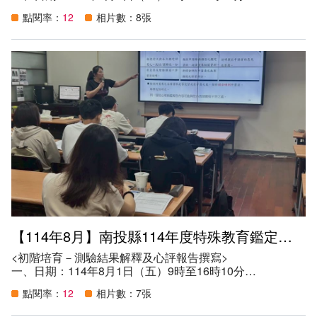
二、地點：Google Meet會議室
點閱率：
12
相片數：8張
三、講師：國立彰化師範大學葉瓊華退休教授
四、參加資格：
（一）本縣鑑定評估人員。
（二）本縣特教教師（含正式、代理）。
（三）本縣特教相關人員。
五、目的：
（一）提昇教師特教專業知能，增進鑑定評估人員教育診斷
之公信力。
（二）協助推動及落實特殊教育學生鑑定安置工作。
（三）儲訓本縣特殊教育學生鑑定及就學輔導會鑑定評估人
力資源。
六、參與人數：62人。
【114年8月】南投縣114年度特殊教育鑑定評估人員系列研習
<初階培育－測驗結果解釋及心評報告撰寫>
一、日期：114年8月1日（五）9時至16時10分
二、地點：南投縣特教資源中心會議室
點閱率：
12
相片數：7張
三、講師：南投國中陳秋娥老師
四、參加資格：