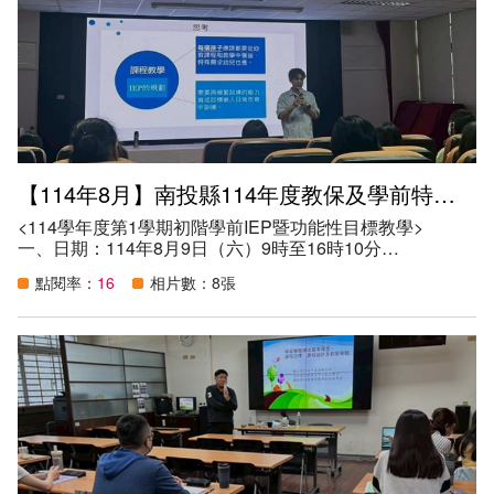
五、目的：
（一）提供本縣特殊教育教師AI數位工具或軟體教學策略與
技巧，以數位科技工具作為媒介，提升教師在教學設計之專
業知能。
（二）協助本縣特殊教育教師瞭解身心障礙學生之學習需
求，俾以擬訂適宜之學習技巧，增進身心障礙學生學習動機
與學習成效。
（三）由資深教師引導同儕教師共同思考教材內容、研擬教
學目標、發展教學策略、設計教學活動以及運用教材資源，
【114年8月】南投縣114年度教保及學前特教專業知能研習
針對學生之學習困難與問題共同思考改善方法，擬訂合適的
教學策略，以提升學生學習成效。
<114學年度第1學期初階學前IEP暨功能性目標教學>
六、參與人數：32人。
一、日期：114年8月9日（六）9時至16時10分
二、地點：南投縣南投市光華國民小學
點閱率：
16
相片數：8張
三、講師：張家瑞助理教授、助理講師：石曉玫老師
四、參加資格：
（一）本縣教保服務人員。
（二）本縣學前特殊教育教師、特教學生助理人員、教師助
理員及特教相關專業人員及家長。
五、目的：
（一）提升本縣教保服務人員認識身心障礙幼兒身心特質及
相關因應教學需求之特教知能。
（二）增進本縣教保服務人員、學前特教教師及相關人員特
殊教育專業知能，協助特殊教育學生健全發展。