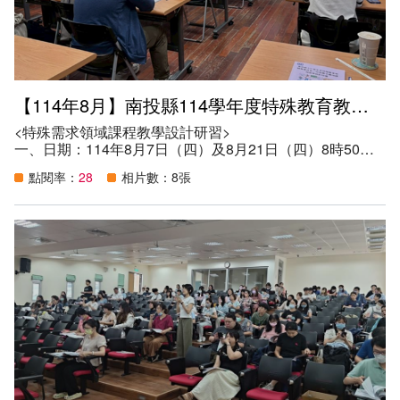
（三）促進本縣教保服務機構參與融合教育之特教專業素
養，提升特殊教育服務效益。
六、參與人數：69人。
【114年8月】南投縣114學年度特殊教育教師專業成長
<特殊需求領域課程教學設計研習>
一、日期：114年8月7日（四）及8月21日（四）8時50分
至16時30分
點閱率：
28
相片數：8張
二、地點：本縣特教資源中心會議室（旭光高中內）
三、講師：新竹高工王若權老師、新竹高中李式群老師
四、參加資格：
（一）本縣特殊教育教師，以下列班型教師為主：
1.分散式資源班教師。
2.不分類巡迴輔導班教師。
3.情緒行為障礙巡迴輔導班教師。
（二）班級中有身心障礙學生之普通班教師。
（三）對本議題有興趣之教師。
五、目的：
（一）提供本縣特殊教育教師特殊需求領域課程教學策略與
技巧，以提升教師在教學設計之專業知能。
（二）對於學校常開設之特殊需求領域課程，包含學習策