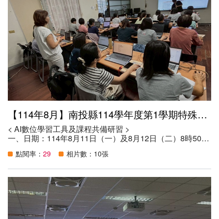
【114年8月】南投縣114學年度第1學期特殊教育教師專業成長
< AI數位學習工具及課程共備研習 >
一、日期：114年8月11日（一）及8月12日（二）8時50分
至16時30分
點閱率：
29
相片數：10張
二、地點：本縣特教資源中心會議室（旭光高中內）
三、講師：苗栗縣公館國小陳東甫老師、苗栗縣公館國小曾
莉美老師
四、參加資格：
（一）本縣特殊教育教師。
（二）班級中有身心障礙學生之普通班教師。
（三）對本議題有興趣之教師。