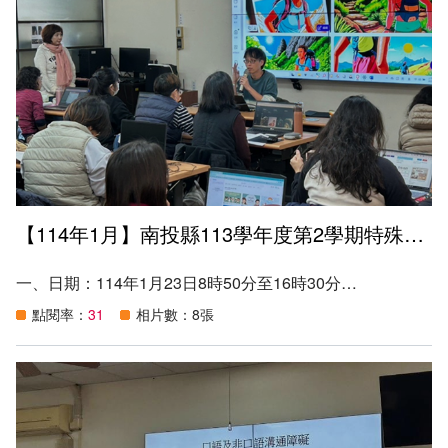
【114年1月】南投縣113學年度第2學期特殊教育教師專業成長
一、日期：114年1月23日8時50分至16時30分
二、地點：本縣特教資源中心會議室
點閱率：
31
相片數：8張
三、講師：苗栗縣公館國小陳東甫教師
四、參加資格：
（一）本縣特殊教育教師。
（二）班級中有身心障礙學生之普通班教師。
（三）對本議題有興趣之教師。
五、目的：
（一）提供本縣特殊教育教師AI數位工具或軟體教學策略與