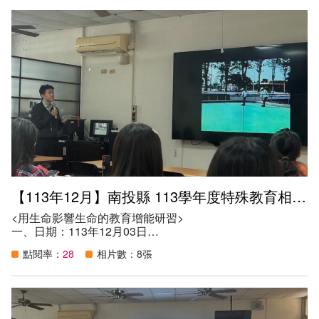
（一）本縣公私立學校教師、特教相關專業人員。
（二）服務本縣學校系統之專業人員。
（三）對此專題有興趣的教師、特教相關專業人員、專業人
員及家長。
五、目的：
（一）增加體育教師的特殊教育之能及特教教師的體育知
能。
（二）分享及交流，學習有效的適應體育課程。
六、參與人數：30人。
【113年12月】南投縣 113學年度特殊教育相關專業人員服務知能研習
<用生命影響生命的教育增能研習>
一、日期：113年12月03日
二、地點：南投縣特教資源中心會議室
點閱率：
28
相片數：8張
三、講師：蔡昭偉（蔡傑爸）
四、參加資格：
（一）本縣公私立學校教師、特教相關專業人員。
（二）服務本縣學校系統之專業人員。
（三）對此專題有興趣的教師、特教相關專業人員、專業人