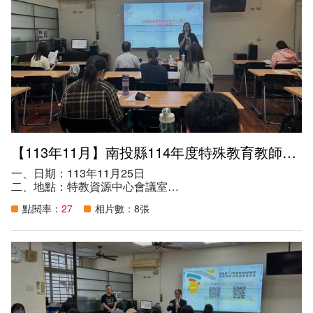
員及家長。
五、目的：
（一）提昇本縣教師、特教相關專業人員及專業人員之特殊
教育專業知能，協助教師增進教學效能和幫助學生校園適應
能力。
（二）提供本縣教師、特教相關專業人員及專業人員協助特
教生之生活自理、情緒行為等能力與技巧。
六、參與人數：23人。
【113年11月】南投縣114年度特殊教育教師專業學習社群申請說明會
一、日期：113年11月25日
二、地點：特教資源中心會議室
三、講師：國立臺中教育大學侯禎塘名譽教授
點閱率：
27
相片數：8張
四、參加資格：
（一）114年度有意申請社群之學校，請指派代表參加。
（二）本縣特殊教育教師。
（三）班級中有特殊需求學生（含身心障礙與資賦優異）之
普通班教師。
（四）對本議題有興趣之教師。
五、目的：
（一）鼓勵特殊教育教師組織專業學習社群，建立討論交流