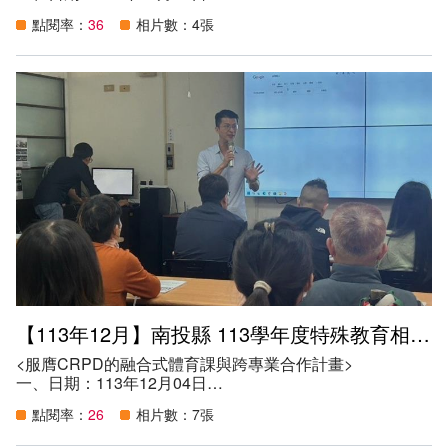
二、地點：南投縣特教資源中心會議室
點閱率：
36
相片數：4張
三、講師：林千棉講師
四、參加資格：
（一）本縣公私立學校教師、特教相關專業人員。
（二）服務本縣學校系統之專業人員。
（三）對此專題有興趣的教師、特教相關專業人員、專業人
員及家長。
五、目的：運用園藝來治療人，利用種植和製作與植物有關
的園藝活動來改善人的身、心、靈狀況。對象包括老人、小
孩、智障者、坐輪椅等行動不便者、精神出狀況的精神障礙
者等，可使身心靈上皆得到幫助，更可以是一種生命教育。
六、參與人數：30人。
【113年12月】南投縣 113學年度特殊教育相關專業人員服務知能研習
<服膺CRPD的融合式體育課與跨專業合作計畫>
一、日期：113年12月04日
二、地點：南投縣特教資源中心會議室
點閱率：
26
相片數：7張
三、講師：姜義村教授；助理講師：徐一騰理事長
四、參加資格：