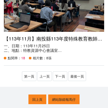
平台，以促進教師教學專業及校際合作之機會，形塑共同發
展專業之社群文化。
（二）推展各領域及重大議題組成社群，透過定期共同備
課、教材編輯、經驗分享、教學觀摩、個案研討、實務探究
等方式，長期進行課程與教學之專業研討，並實踐於日常教
學中，以增進教師教學專業知能，裨益學生學習成效。
（三）藉由專業學習社群協助發展因應各校特性與需求之學
校本位課程，發展適性、多元、創意之教材、教法與評量，
【113年11月】南投縣113年度特殊教育教師專業學習社群成果發表會
創新適性教學。。
六、參與人數：22人。
一、日期：113年11月25日
二、地點：特教資源中心會議室
三、講師：國立臺中教育大學侯禎塘名譽教授
點閱率：
18
相片數：8張
四、參加資格：
（一）本縣113年度申請之特殊教育教師專業學習社群，請
指派代表參加。
（二）本縣有意申請114年度特殊教育教師專業學習社群
第一頁
上一頁
下一頁
最後一頁
者。
（三）本縣特殊教育教師。
（四）班級中有特殊需求學生（含身心障礙與資賦優異）之
普通班教師。
（五）對本議題有興趣之教師。
回上頁
網站除錯報馬仔
五、目的：
（一）鼓勵特殊教育教師組織專業學習社群，建立討論交流