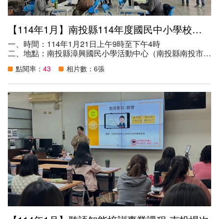
【114年1月】南投縣114年度國民中小學校長特殊教育知能研習
一、時間：114年1月21日上午9時至下午4時
二、地點：南投縣漳興國民小學活動中心（南投縣南投市復
興路669號）
點閱率：
43
相片數：6張
三、講師：國立嘉義大學特殊教育學系陳勇祥副教授、桃園
市青溪國民小學徐衍正校長、桃園市成功國民小學呂美玲老
師
四、參加資格：本縣國中小校長。
五、目的：
（一）確保校長能夠理解特殊教育的基本理念、法律規範及
其在學校中的重要性。
（二）提供校長有關特殊教育管理的實務經驗及策略，提升
其領導與決策能力。
（三）建立校長之間的聯繫網絡，分享彼此在特殊教育管理
中的成功經驗與挑戰。
六、參與人數：160人。