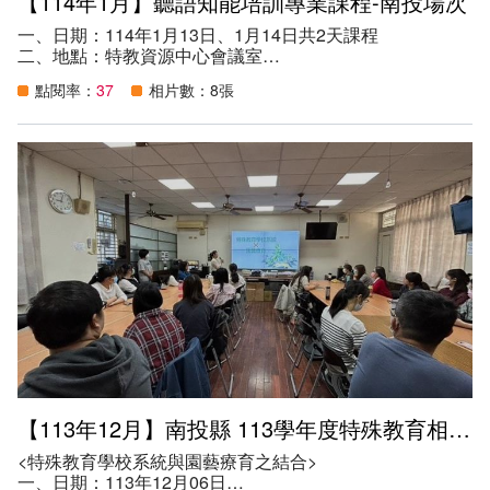
【114年1月】聽語知能培訓專業課程-南投場次
一、日期：114年1月13日、1月14日共2天課程
二、地點：特教資源中心會議室
三、主辦單位：雅文兒童聽語文教基金會
點閱率：
37
相片數：8張
四、協辦單位：南投縣特教資源中心
五、講師：張晏銘聽力師、方彥婷、鍾雅婷聽覺口語師
六、參加資格：南投縣之教保服務人員、學前巡迴輔導老
師、幼兒園教師及語言治師等
七、目的：推進在地早療人員聽損發掘敏感度及聽語知能讓
各縣市早療相關人員，將技巧運用於自身專業之中，就近服
務，提供聽損兒家長正確的聽語學習策略，進而提升聽損兒
童聽語能力。
八、參與人數：20人。
【113年12月】南投縣 113學年度特殊教育相關專業人員服務知能研習
<特殊教育學校系統與園藝療育之結合>
一、日期：113年12月06日