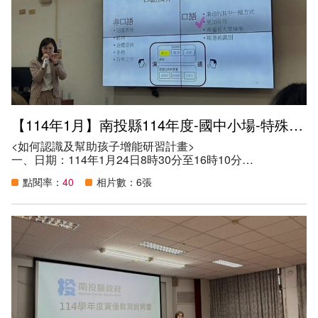
技巧，以數位科技工具作為媒介，提升教師在教學設計之專
業知能。
（二）協助本縣特殊教育教師瞭解身心障礙學生之學習需
求，俾以擬訂適宜之學習技巧，增進身心障礙學生學習動機
與學習成效。
（三）由資深教師引導同儕教師共同思考教材內容、研擬教
學目標、發展教學策略、設計教學活動以及運用教材資源，
針對學生之學習困難與問題共同思考改善方法，擬訂合適的
教學策略，以提升學生學習成效。
【114年1月】南投縣114年度-國中小場-特殊教育相關專業人員服務知能研習
六、參與人數：32人。
<如何認識及幫助孩子增能研習計畫>
一、日期：114年1月24日8時30分至16時10分
二、地點：本縣特教資源中心會議室
點閱率：
40
相片數：6張
三、講師：張詩朋治療師
四、參加資格：
（一）本縣公私立學校教師、特教相關專業人員。
（二）服務本縣學校系統之專業人員。
（三）對此專題有興趣的教師、特教相關專業人員、專業人
員及家長。
五、目的：
（一）加強教師對特殊教育相關專業人員服務之認識。
（二）增進教師對身心障礙學生之介入與策略。
六、參與人數：17人。