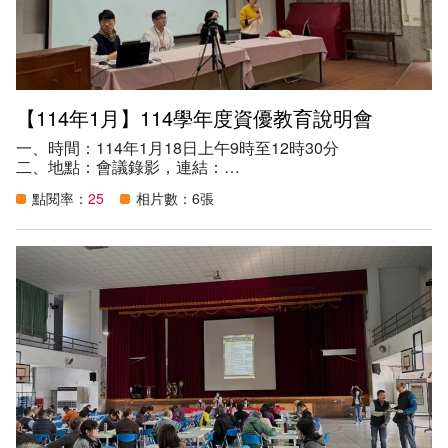
【114年1月】114學年度資優教育說明會
一、時間：114年1月18日上午9時至12時30分
二、地點：會議錄影，連結：
https://www.youtube.com/live/n1_RA8CfJp4
點閱率：
25
相片數：6張
三、與會人員：學生輔導與特殊教育科葉怡伶科長、資優教
育資源中心人員、資優班設班學校代表、關心資優教育的親
師生