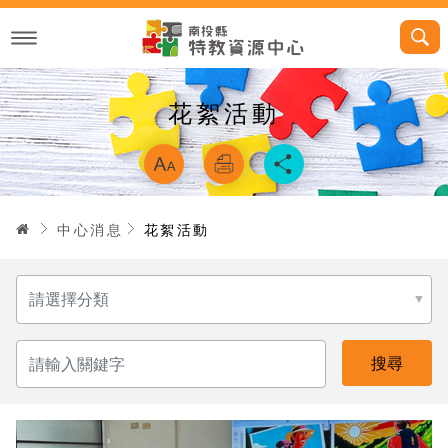
跳
到
主
要
內
容
花絮活動
略過字型切換，
首頁
中心消息
花絮活動
分
類
請
輸
入
關
鍵
字