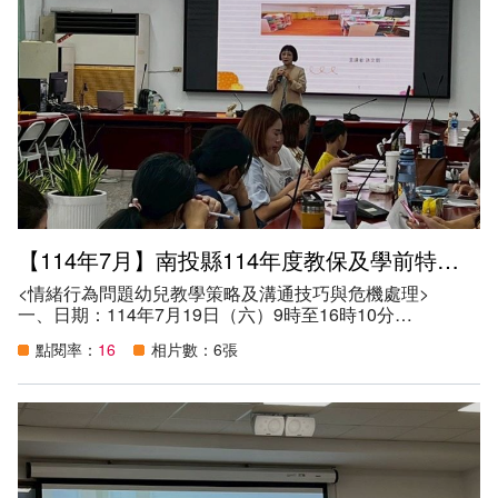
【114年7月】南投縣114年度教保及學前特教專業知能研習
<情緒行為問題幼兒教學策略及溝通技巧與危機處理>
一、日期：114年7月19日（六）9時至16時10分
二、地點：南投縣南投市南投國民小學
點閱率：
16
相片數：6張
三、講師：孫文菊老師
四、參加資格：
（一）本縣學前特殊教育教師（務必參加）。
（二）本縣教保服務人員、特教學生助理人員、教師助理員
及特教相關專業人員及家長。
五、目的：
（一）提升本縣教保服務人員認識身心障礙幼兒身心特質及