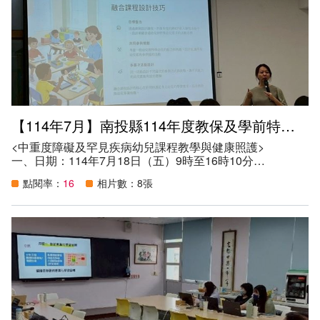
相關因應教學需求之特教知能。
（二）增進本縣教保服務人員、學前特教教師及相關人員特
殊教育專業知能，協助特殊教育學生健全發展。
（三）促進本縣教保服務機構參與融合教育之特教專業素
養，提升特殊教育服務效益。
六、參與人數：62人。
【114年7月】南投縣114年度教保及學前特教專業知能研習
<中重度障礙及罕見疾病幼兒課程教學與健康照護>
一、日期：114年7月18日（五）9時至16時10分
二、地點：南投縣草屯鎮草屯國民小學
點閱率：
16
相片數：8張
三、講師：吳佩芳助理教授；助理講師：邱曉彤護理長
四、參加資格：
（一）本縣學前特殊教育教師（務必參加）。
（二）本縣教保服務人員、特教學生助理人員、教師助理員
及特教相關專業人員及家長。
五、目的：
（一）提升本縣教保服務人員認識身心障礙幼兒身心特質及
相關因應教學需求之特教知能。
（二）增進本縣教保服務人員、學前特教教師及相關人員特
殊教育專業知能，協助特殊教育學生健全發展。