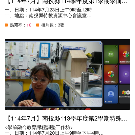
【114年7月】南投縣114學年度第1學期學前教育階段身心障礙學生鑑定安置說明會
一、日期：114年7月23日上午9時至12時
二、地點：南投縣特教資源中心會議室
三、講師：南光國小陳佩瑜老師、溪南國小何亭萱老師
點閱率：
16
相片數：3張
四、參加資格：
（一）各校／園所特教業務承辦人。
（二）學前特教相關人員。
（三）家長。
五、目的：
（一）協助學校順利辦理身心障礙學生鑑定安置工作，以利
提供學生相關特教服務。
（二）提昇特教專業知能，增加教師收集疑似生資料，轉介
鑑定準確率。
（三）讓學校承辦人能進一步瞭解特教業務，協助各校能順
利辦理特教相關工作。
六、參與人數：200人
【114年7月】南投縣113學年度第2學期特殊教育知能研習
<學前融合教育課程調整工作坊>
一、日期：114年7月20日上午9時至下午4時