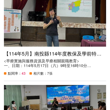
（一）藉由專題講座與實務分享，提升本縣特殊教育輔導團
團員相關專業知能。
（二）透過中區（中彰投）聯盟社群活動，促進情緒障礙支
援分團成員間的經驗交流。
六、參與人數：20人。
【114年5月】南投縣114年度教保及學前特教專業知能研習
<早療實施與服務資源及早療相關親職教育>
一、日期：114年5月17日（六）9時至16時10分
二、地點：南投縣竹山鎮雲林國民小學
點閱率：
43
相片數：7張
三、講師：黃凱琳主任
四、參加資格：
（一）本縣學前特殊教育教師（務必參加）。
（二）本縣教保服務人員、特教學生助理人員、教師助理員
及特教相關專業人員及家長。
五、目的：
（一）提升本縣教保服務人員認識身心障礙幼兒身心特質及
相關因應教學需求之特教知能。