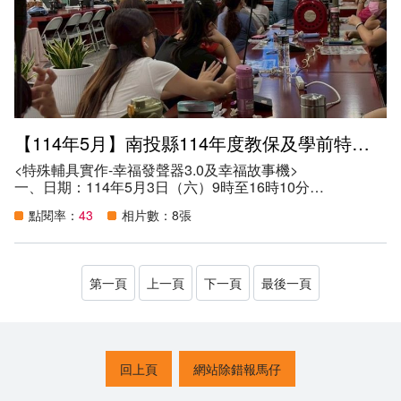
（二）增進本縣教保服務人員、學前特教教師及相關人員特
殊教育專業知能，協助特殊教育學生健全發展。
（三）促進本縣教保服務機構參與融合教育之特教專業素
養，提升特殊教育服務效益。
六、參與人數：49人。
【114年5月】南投縣114年度教保及學前特教專業知能研習
<特殊輔具實作-幸福發聲器3.0及幸福故事機>
一、日期：114年5月3日（六）9時至16時10分
二、地點：南投縣南投市南投國民小學
點閱率：
43
相片數：8張
三、講師：宋柔葇老師；助理講師：臧永佳老師
四、參加資格：
（一）本縣教保服務人員。
（二）本縣學前特殊教育教師、特教學生助理人員、教師助
第一頁
上一頁
下一頁
最後一頁
理員、特教相關專業人員及家長。
五、目的：
（一）提升本縣教保服務人員認識身心障礙幼兒身心特質及
相關因應教學需求之特教知能。
（二）增進本縣教保服務人員、學前特教教師及相關人員特
回上頁
網站除錯報馬仔
殊教育專業知能，協助特殊教育學生健全發展。
（三）促進本縣教保服務機構參與融合教育之特教專業素