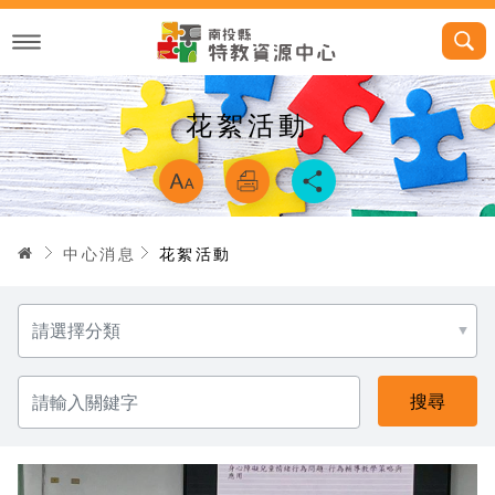
跳
到
主
要
內
容
花絮活動
略過字型切換，
首頁
中心消息
花絮活動
分
類
請
輸
入
關
鍵
字