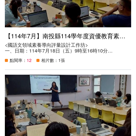
（三）促進本縣教保服務機構參與融合教育之特教專業素
養，提升特殊教育服務效益。
六、參與人數：41人。
【114年7月】南投縣114學年度資優教育素養導向評量設計增能研習
<國語文領域素養導向評量設計工作坊>
一、日期：114年7月18日（五）9時至16時10分
二、地點：南投市光華國小光華樓2F社區多元學習中心
點閱率：
12
相片數：1張
三、講師：臺北市立萬華國民中學王美玲教師
四、參加資格：
（一）本縣安置有資賦優異學生之學校，每班/方案至少指
派一名資優課程授課教師擇一場次參與。
（二）對此主題有興趣之國中、小教師。
五、目的：
（一）提升教師素養導向評量設計能力：協助專長領域教師
掌握素養導向評量的核心概念與設計原則，確保評量能有效
反映學生在真實情境中的知識、技能與態度。
（二）優化特殊教育評量工具與方法：引導教師設計適合不
同學習需求學生的評量工具，促進個別差異的尊重與適性發
展，確保每位學生都能在公平的情境下展現所學。
（三）促進跨領域教師專業合作與經驗交流：提供教師之間