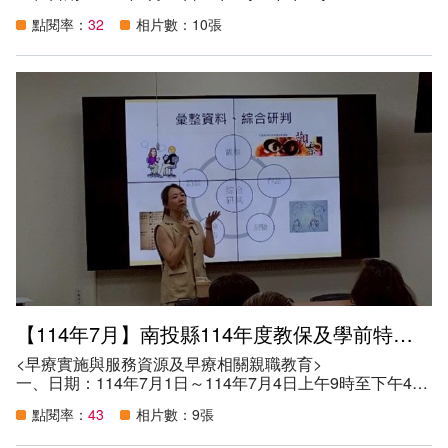
二、地點：Google Meet，https:// meet.google.com/krr-bgft-
點閱率：
32
相片數：10張
acp
三、講師：新北市北港國民小學附設幼兒園翁巧玲主任
四、參加資格：。
（一）本縣所屬學前教育階段學校（園所）之校長、園長、
主任、組長、老師、教保服務人員、行政人員、職員及相關
人員等。
（二）對本研習主題有興趣之教師。
五、目的：
（一）提升本縣所屬學前教育階段學校（園所）教師、教保
服務人員及相關 人員融合教育的專業知能，促進特教專業
發展，以提供特殊教育幼兒多 元服務。
（二）提升教師、教保服務人員及相關人員等特殊需求幼兒
參與班級活動的 教學策略，讓每一位孩子都能獲得公平的
教育機會，使融合教育能夠落 實與實踐在每一個幼教現
場。
六、參與人數：128人
【114年7月】南投縣114年度教保及學前特教專業知能研習
<早療實施與服務資源及早療相關親職教育>
一、日期：114年7月1日～114年7月4日上午9時至下午4時
二、地點：南投縣特教資源中心會議室
點閱率：
43
相片數：9張
三、講師：國立台中教育大學吳佩芳教授、大同國小陳韻筑
老師、車籠埔國小何姿穎老師、賀葳物理治療師