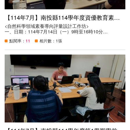
交流與分享的平臺，促進特殊教育教師與普通教育教師之間
的協作，建立整合性、全面性的評量支持系統。
六、參與人數：12人。
【114年7月】南投縣114學年度資優教育素養導向評量設計增能研習
<自然科學領域素養導向評量設計工作坊>
一、日期：114年7月14日（一）9時至16時10分
二、地點：南投市光華國小光華樓2F社區多元學習中心
點閱率：
11
相片數：1張
三、講師：臺北市立萬華國民中學王美玲教師
四、參加資格：
（一）本縣安置有資賦優異學生之學校，每班/方案至少指
派一名資優課程授課教師擇一場次參與。
（二）對此主題有興趣之國中、小教師。
五、目的：
（一）提升教師素養導向評量設計能力：協助專長領域教師
掌握素養導向評量的核心概念與設計原則，確保評量能有效
反映學生在真實情境中的知識、技能與態度。
（二）優化特殊教育評量工具與方法：引導教師設計適合不
同學習需求學生的評量工具，促進個別差異的尊重與適性發
展，確保每位學生都能在公平的情境下展現所學。
（三）促進跨領域教師專業合作與經驗交流：提供教師之間
交流與分享的平臺，促進特殊教育教師與普通教育教師之間
的協作，建立整合性、全面性的評量支持系統。
六、參與人數：12人。