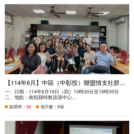
四、參加資格：
（一）本縣學前特教教師。
（二）本縣編制內學前教師。
（三）本縣教保服務人員。
五、目的：
（一）儲訓本縣學前階段特殊教育幼兒鑑定評估人員之人力
資源。
（二）提昇教師特教專業知能，增進鑑定評估人員教育診斷
之公信力。
六、參與人數：34人
【114年6月】中區（中彰投）聯盟情支社群活動
一、日期：114年6月19日（四）13時30分至16時30分
二、地點：南投縣特教資源中心
三、講師：本縣特教輔導團情支分團：孫佳銘老師、王汝廷
點閱率：
56
相片數：8張
心理師
四、參加資格：
（一）中區(中彰投)聯盟之縣市相關教師及行政人員。
（二）本縣特殊教育輔導團及本府特殊教育相關行政人員。
五、目的：