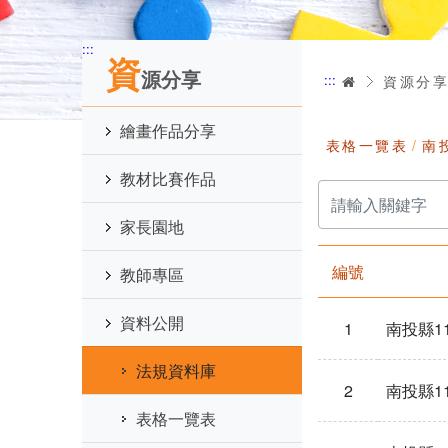
:::
資
源分享
:::
首頁
資源分
繪畫作品分享
表格一覽表
南
教材比賽作品
請
輸
入
家長園地
關
鍵
字
編號
教師專區
資料公開
1
南投縣1
法規資料庫
2
南投縣1
表格一覽表