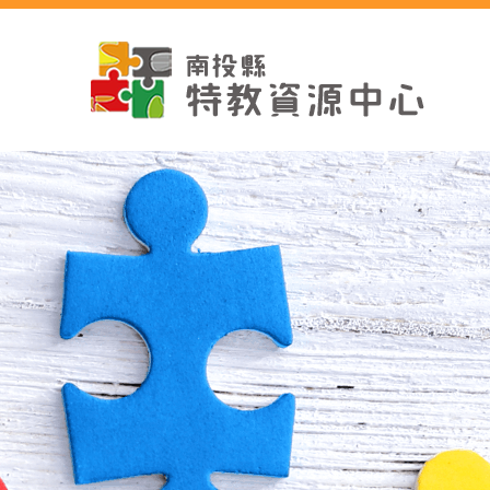
跳
到
主
要
內
容