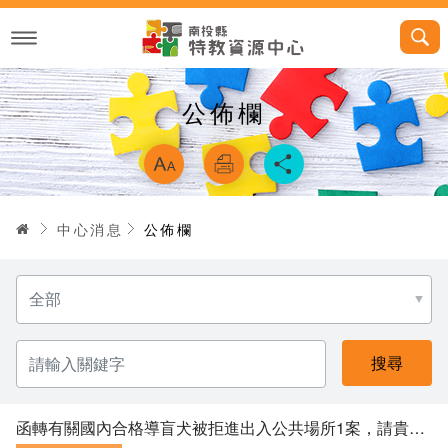
跳
到
主
要
內
容
公佈欄
略過字型切換，
首頁
中心消息
公佈欄
分
類
名
稱
請
輸
入
關
鍵
字
函轉有關國內合格導盲犬被拒進出入公共場所1案，請貴校協助宣導及公告週知，請查照。