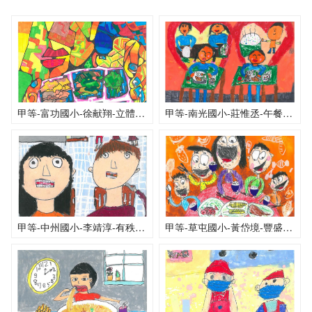
甲等-富功國小-徐献翔-立體派午餐
甲等-南光國小-莊惟丞-午餐時間
甲等-中州國小-李靖淳-有秩序的學生餐廳
甲等-草屯國小-黃岱境-豐盛的午餐