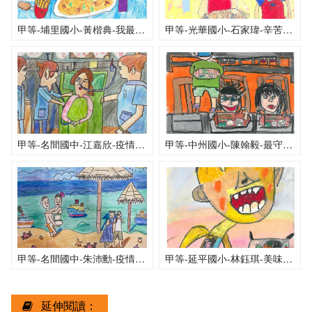
甲等-埔里國小-黃楷典-我最愛的午餐義大利麵
甲等-光華國小-石家瑋-辛苦的廚工
甲等-名間國中-江嘉欣-疫情過後我想感謝辛苦的醫護人員
甲等-中州國小-陳翰毅-最守規矩的用餐環境
甲等-名間國中-朱沛勳-疫情過後，我想去墾丁玩
甲等-延平國小-林鈺琪-美味的午餐
延伸閱讀：