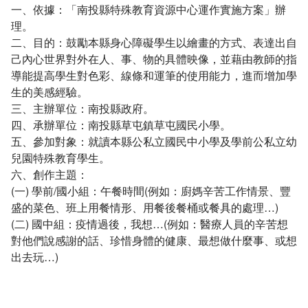
一、依據：「南投縣特殊教育資源中心運作實施方案」辦
理。
二、目的：鼓勵本縣身心障礙學生以繪畫的方式、表達出自
己內心世界對外在人、事、物的具體映像，並藉由教師的指
導能提高學生對色彩、線條和運筆的使用能力，進而增加學
生的美感經驗。
三、主辦單位：南投縣政府。
四、承辦單位：南投縣草屯鎮草屯國民小學。
五、參加對象：就讀本縣公私立國民中小學及學前公私立幼
兒園特殊教育學生。
六、創作主題：
(一) 學前/國小組：午餐時間(例如：廚媽辛苦工作情景、豐
盛的菜色、班上用餐情形、用餐後餐桶或餐具的處理…)
(二) 國中組：疫情過後，我想…(例如：醫療人員的辛苦想
對他們說感謝的話、珍惜身體的健康、最想做什麼事、或想
出去玩…)