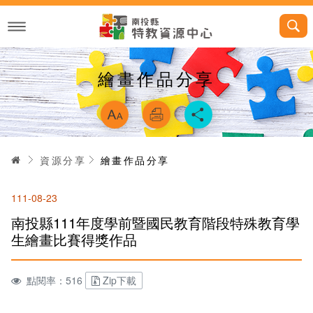
跳
到
主
要
內
容
繪畫作品分享
略過字型切換，
首頁
資源分享
繪畫作品分享
111-08-23
南投縣111年度學前暨國民教育階段特殊教育學
生繪畫比賽得獎作品
點閱率：516
Zip下載