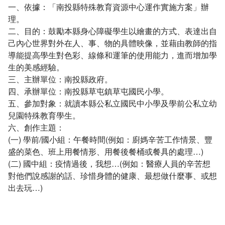
一、依據：「南投縣特殊教育資源中心運作實施方案」辦
理。
二、目的：鼓勵本縣身心障礙學生以繪畫的方式、表達出自
己內心世界對外在人、事、物的具體映像，並藉由教師的指
導能提高學生對色彩、線條和運筆的使用能力，進而增加學
生的美感經驗。
三、主辦單位：南投縣政府。
四、承辦單位：南投縣草屯鎮草屯國民小學。
五、參加對象：就讀本縣公私立國民中小學及學前公私立幼
兒園特殊教育學生。
六、創作主題：
(一) 學前/國小組：午餐時間(例如：廚媽辛苦工作情景、豐
盛的菜色、班上用餐情形、用餐後餐桶或餐具的處理…)
(二) 國中組：疫情過後，我想…(例如：醫療人員的辛苦想
對他們說感謝的話、珍惜身體的健康、最想做什麼事、或想
出去玩…)