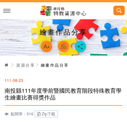
跳
到
主
要
內
容
繪畫作品分享
略過字型切換，
首頁
資源分享
繪畫作品分享
111-08-23
南投縣111年度學前暨國民教育階段特殊教育學
生繪畫比賽得獎作品
點閱率：516
Zip下載