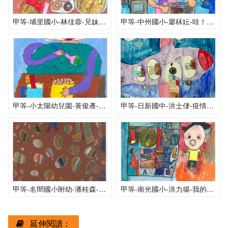
甲等-埔里國小-林佳蓉-兄妹三人的午餐時光
甲等-中州國小-廖秝妘-哇！好香的午餐啊
甲等-小太陽幼兒園-黃俊彥-用餐時間
甲等-日新國中-洪士倢-疫情過後要出去玩
甲等-名間國小附幼-潘桂森-午餐時間
甲等-南光國小-洪力揚-我的午餐時間
延伸閱讀：