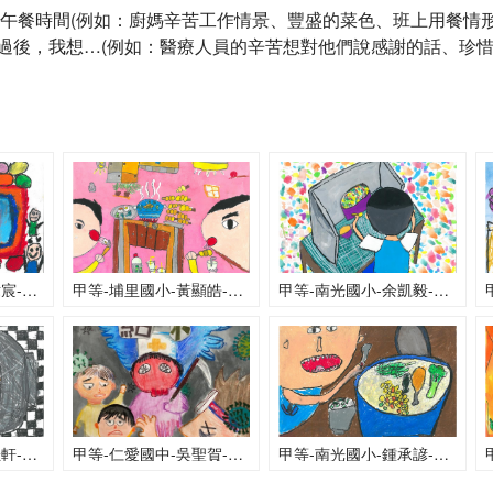
小組：午餐時間(例如：廚媽辛苦工作情景、豐盛的菜色、班上用餐情
疫情過後，我想…(例如：醫療人員的辛苦想對他們說感謝的話、珍
甲等-雲林國小-許瑋宸-期待美味的到來
甲等-埔里國小-黃顯皓-好吃的午餐
甲等-南光國小-余凱毅-用隔板吃飯的午餐時間
甲等-草屯國小-吳佳軒-幸福的火鍋
甲等-仁愛國中-吳聖賀-等待·結束
甲等-南光國小-鍾承諺-我的午餐