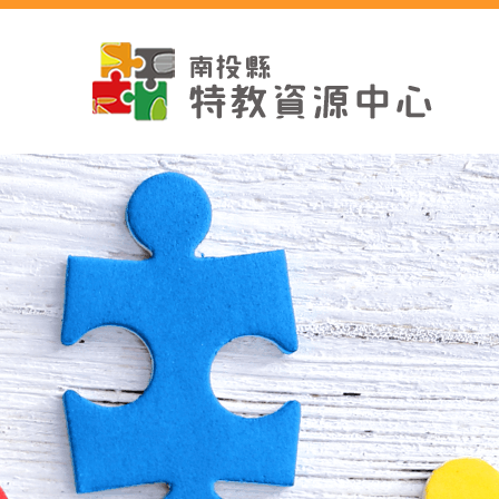
跳
到
主
要
內
容