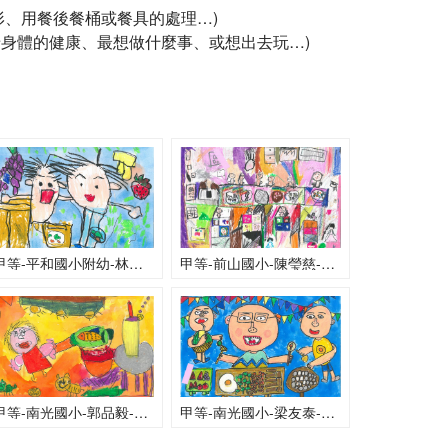
形、用餐後餐桶或餐具的處理…)
惜身體的健康、最想做什麼事、或想出去玩…)
甲等-平和國小附幼-林彥霖-和同學一起吃午餐
甲等-前山國小-陳瑩慈-午餐時間
甲等-南光國小-郭品毅-看媽媽煮午餐
甲等-南光國小-梁友泰-午餐烤肉趣