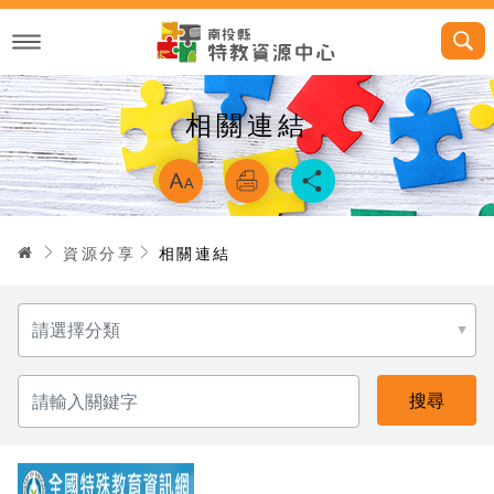
跳
到
主
要
內
容
相關連結
略過字型切換，
首頁
資源分享
相關連結
選
擇
分
類
請
輸
入
關
鍵
字