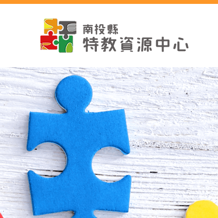
跳
到
主
要
內
容