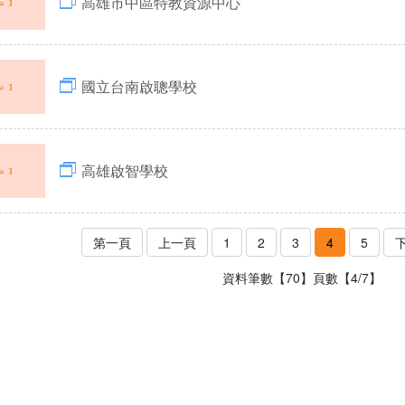
高雄市中區特教資源中心
國立台南啟聰學校
高雄啟智學校
第一頁
上一頁
1
2
3
4
5
資料筆數【70】頁數【4/7】