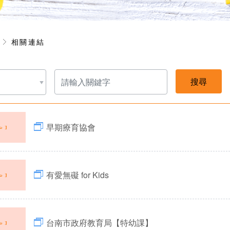
享
相關連結
請
輸
入
關
鍵
字
早期療育協會
有愛無礙 for Kids
台南市政府教育局【特幼課】