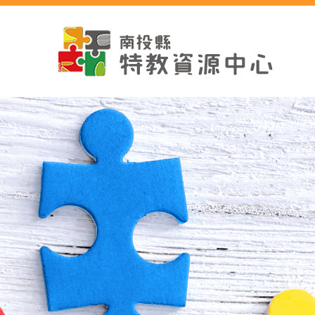
跳
到
主
要
內
容