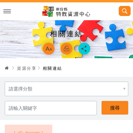
跳
到
主
要
內
容
相關連結
略過字型切換，
首頁
資源分享
相關連結
選
擇
分
類
請
輸
入
關
鍵
字