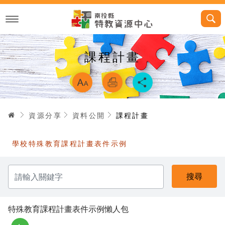
跳
到
主
要
內
容
課程計畫
略過字型切換，
首頁
資源分享
資料公開
課程計畫
學校特殊教育課程計畫表件示例
請
輸
入
關
鍵
字
特殊教育課程計畫表件示例懶人包
zip